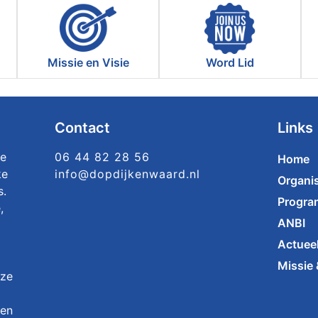
Missie en Visie
Word Lid
Contact
Links
ke
06 44 82 28 56
Home
ke
info@dopdijkenwaard.nl
Organis
s.
Progr
,
ANBI
Actuee
Missie 
nze
 en