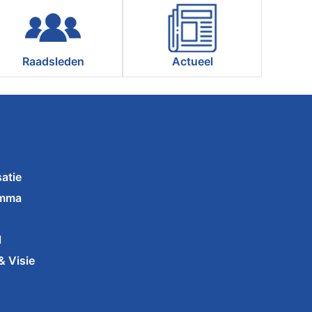
Raadsleden
Actueel
atie
amma
l
& Visie