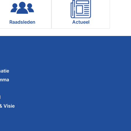
Raadsleden
Actueel
atie
amma
l
& Visie