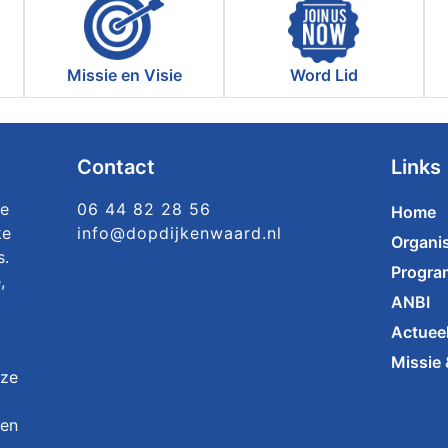
Missie en Visie
Word Lid
Contact
Links
ke
06 44 82 28 56
Home
ke
info@dopdijkenwaard.nl
Organis
s.
Progr
,
ANBI
Actuee
Missie 
nze
 en