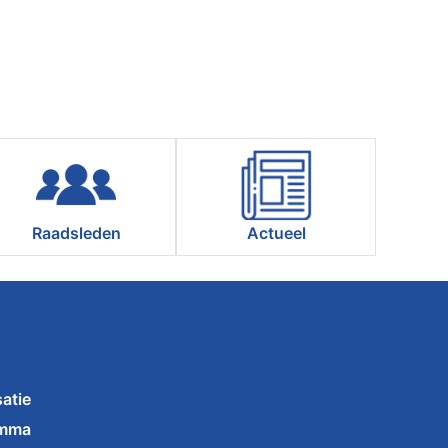
Raadsleden
Actueel
atie
amma