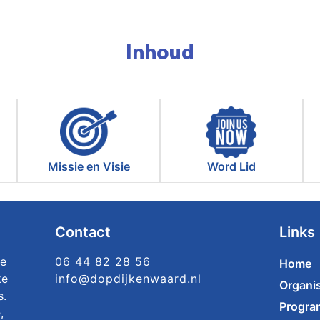
Inhoud
Missie en Visie
Word Lid
Contact
Links
ke
06 44 82 28 56
Home
ke
info@dopdijkenwaard.nl
Organis
s.
Progr
,