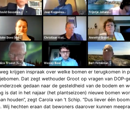
eg krijgen inspraak over welke bomen er terugkomen in p
jebomen. Dat zegt wethouder Groot op vragen van DOP-gem
onderzoek gedaan naar de gesteldheid van de bodem en w
ng is dat in het najaar (het plantseizoen) nieuwe bomen wo
laan houden”, zegt Carola van ’t Schip. “Dus liever één boo
de. Wij hechten eraan dat bewoners daarover kunnen meepra