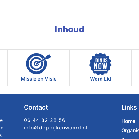
Inhoud
Missie en Visie
Word Lid
Contact
Links
ke
06 44 82 28 56
Home
ke
info@dopdijkenwaard.nl
Organis
s.